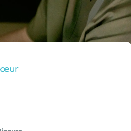
 cœur
diaques