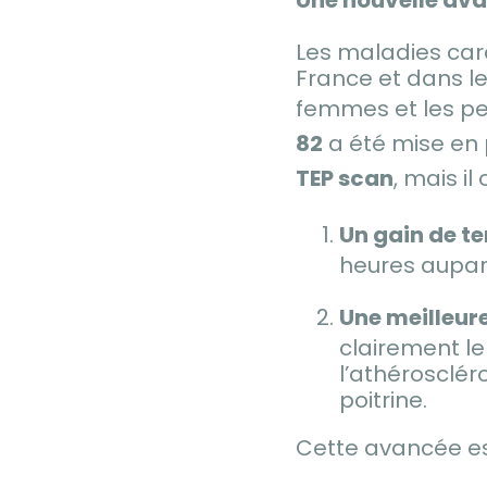
Les maladies car
France et dans l
femmes et les pe
82
a été mise en 
TEP scan
, mais i
Un gain de t
heures aupar
Une meilleur
clairement le 
l’athérosclé
poitrine.
Cette avancée est