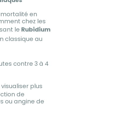
 mortalité en
amment chez les
sant le
Rubidium
en classique au
utes contre 3 à 4
visualiser plus
ection de
us ou angine de