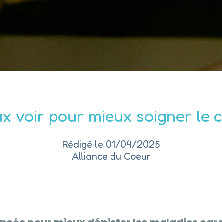
x voir pour mieux soigner le
Rédigé le 01/04/2025
Alliance du Coeur
ncée pour mieux dépister les maladies car