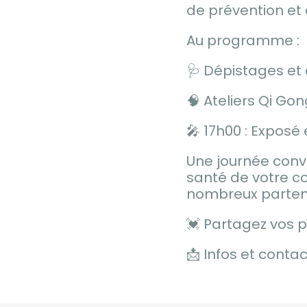
de prévention et
Au programme :
🩺 Dépistages et 
🧠 Ateliers Qi Gon
🎤 17h00 : Exposé
Une journée convi
santé de votre c
nombreux partena
💓 Partagez vos p
📩 Infos et cont