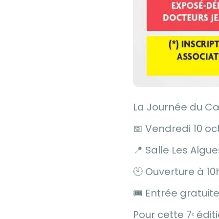
La Journée du C
📅 Vendredi 10 o
📍 Salle Les Alg
🕙 Ouverture à 10
🎟️ Entrée gratuit
Pour cette 7ᵉ édi