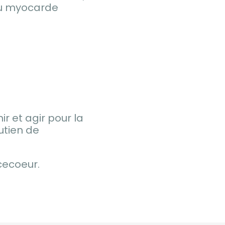
 du myocarde
r et agir pour la
utien de
cecoeur.