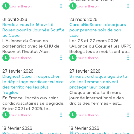
Journée du Cœur à Pessac
 l 
 l 
laurie.theron
laurie.theron
(Nouvelle-Aquitaine), dans le
cadre de la 13e édition des
01 avril 2026
23 mars 2026
Journées du Cœur, déployées
Rendez-vous le 16 avril à
CardioBioScore : deux jours
dans plusieurs villes en
Rouen pour la Journée Souffle
pour prendre soin de son
France.
au Coeur
cœur
L’Alliance du Cœur, en
Les 26 et 27 mars 2026,
partenariat avec le CHU de
l’Alliance du Cœur et les URPS
Rouen et l’Institut Alain
Biologistes se mobilisent pour
Cribier, organisent le jeudi 16
une campagne nationale de
 l 
 l 
laurie.theron
laurie.theron
avril 2026, place de la
dépistage des maladies
Cathédrale à Rouen, une
cardiovasculaires.
27 février 2026
27 février 2026
journée de sensibilisation et
DiagnostiCœur : rapprocher
8 mars : à chaque âge de la
de dépistage des maladies
le dépistage cardiovasculaire
vie, les femmes doivent
des valves cardiaques qui
des territoires les plus
protéger leur cœur
menacent aujoud'hui 1 senior
fragiles
Chaque année, le 8 mars -
sur 10,.
En France, l’accès aux soins
journée internationale des
cardiovasculaires se dégrade.
droits des femmes - est
Entre 2021 et 2025, le
l’occasion de rappeler une
nombre de cardiologues a
réalité encore trop méconnue
 l 
 l 
laurie.theron
laurie.theron
diminué de 15 %. Dans
: les maladies
certaines zones rurales, on
cardiovasculaires sont la
18 février 2026
18 février 2026
compte seulement 1 à 3
première cause de mortalité
Prévenir les maladies cardio-
💙 Coup d’envoi des Journées