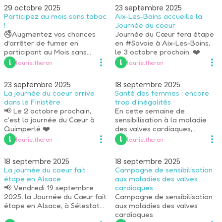
29 octobre 2025
23 septembre 2025
Participez au mois sans tabac
Aix-Les-Bains accueille la
!
Journée du coeur
🚭Augmentez vos chances
Journée du Cœur fera étape
d’arrêter de fumer en
en #Savoie à Aix-Les-Bains,
participant au Mois sans
le 3 octobre prochain. ❤️
tabac !
 l 
 l 
laurie.theron
laurie.theron
23 septembre 2025
18 septembre 2025
La journée du coeur arrive
Santé des femmes : encore
dans le Finistère
trop d'inégalités
📢 Le 2 octobre prochain,
En cette semaine de
c'est la journée du Cœur à
sensibilisation à la maladie
Quimperlé ❤️
des valves cardiaques,
parlons des inégalités de
 l 
 l 
laurie.theron
laurie.theron
santé.
18 septembre 2025
18 septembre 2025
La journée du coeur fait
Campagne de sensibilisation
étape en Alsace
aux maladies des valves
📢 Vendredi 19 septembre
cardiaques
2025, la Journée du Cœur fait
Campagne de sensibilisation
étape en Alsace, à Sélestat
aux maladies des valves
pour sensibiliser à l’infarctus
cardiaques