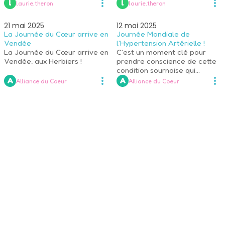
du myocarde, en partenariat
 l 
 l 
laurie.theron
laurie.theron
avec l'association Alsace-
Cardio.
21 mai 2025
12 mai 2025
La Journée du Cœur arrive en
Journée Mondiale de
Vendée
l'Hypertension Artérielle !
La Journée du Cœur arrive en
C'est un moment clé pour
Vendée, aux Herbiers !
prendre conscience de cette
condition sournoise qui
touche tant de personnes à
 A 
 A 
Alliance du Coeur
Alliance du Coeur
travers le monde.
07 mai 2025
Diabète et insuffisance
cardiaque : l’Assurance
Maladie va contacter par
téléphone 500 000 personnes
L'Assurance Maladie lancera
en juin une grande campagne
téléphonique pour
encourager les personnes
 A 
Alliance du Coeur
souffrant de diabète ou
d'insuffisance cardiaque à
consulter régulièrement leur
médecin traitant.