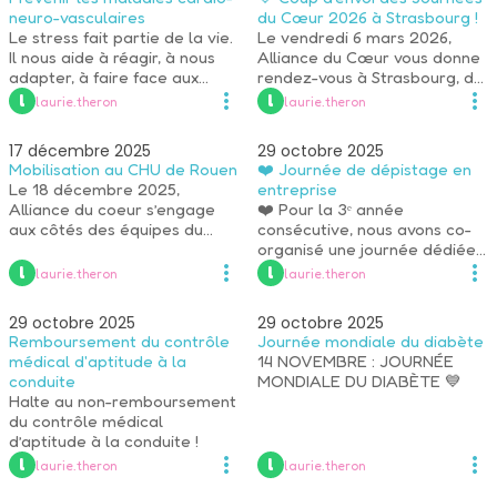
cardiologues pour 100 000
chez les femmes.
neuro-vasculaires
du Cœur 2026 à Strasbourg !
habitants, contre 13 dans les
Le stress fait partie de la vie.
Le vendredi 6 mars 2026,
grandes métropoles.
Il nous aide à réagir, à nous
Alliance du Cœur vous donne
adapter, à faire face aux
rendez-vous à Strasbourg, de
défis du quotidien.
9h à 17h !
 l 
 l 
laurie.theron
laurie.theron
17 décembre 2025
29 octobre 2025
Mobilisation au CHU de Rouen
❤️ Journée de dépistage en
Le 18 décembre 2025,
entreprise
Alliance du coeur s’engage
❤️ Pour la 3ᵉ année
aux côtés des équipes du
consécutive, nous avons co-
Service de Cardiologie du
organisé une journée dédiée
CHU de Rouen et de l’Institut
à la prévention et au
 l 
 l 
laurie.theron
laurie.theron
Alain Cribier des valves
dépistage des maladies
cardiaques à l’occasion d’une
cardiovasculaires et du
29 octobre 2025
29 octobre 2025
Journée Souffle au Cœur,
diabète, en partenariat avec
Remboursement du contrôle
Journée mondiale du diabète
organisée dans le hall de
Roche Diagnostics France.
médical d'aptitude à la
14 NOVEMBRE : JOURNÉE
l’hôpital Charles-Nicolle.
conduite
MONDIALE DU DIABÈTE 💙
Halte au non-remboursement
du contrôle médical
d’aptitude à la conduite !
 l 
 l 
laurie.theron
laurie.theron