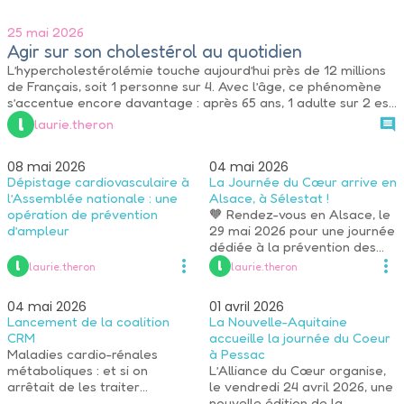
25 mai 2026
Agir sur son cholestérol au quotidien
L’hypercholestérolémie touche aujourd’hui près de 12 millions
de Français, soit 1 personne sur 4. Avec l’âge, ce phénomène
s’accentue encore davantage : après 65 ans, 1 adulte sur 2 est
concerné.
 l 
laurie.theron
08 mai 2026
04 mai 2026
Dépistage cardiovasculaire à
La Journée du Cœur arrive en
l’Assemblée nationale : une
Alsace, à Sélestat !
opération de prévention
🧡 Rendez-vous en Alsace, le
d’ampleur
29 mai 2026 pour une journée
dédiée à la prévention des
maladies neuro-cardio-
 l 
 l 
laurie.theron
laurie.theron
vasculaires.
04 mai 2026
01 avril 2026
Lancement de la coalition
La Nouvelle-Aquitaine
CRM
accueille la journée du Coeur
Maladies cardio-rénales
à Pessac
métaboliques : et si on
L’Alliance du Cœur organise,
arrêtait de les traiter
le vendredi 24 avril 2026, une
séparément ?
nouvelle édition de la